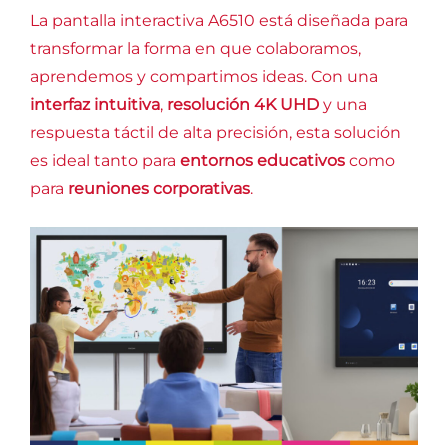
La pantalla interactiva A6510 está diseñada para
transformar la forma en que colaboramos,
aprendemos y compartimos ideas. Con una
interfaz intuitiva
,
resolución 4K UHD
y una
respuesta táctil de alta precisión, esta solución
es ideal tanto para
entornos educativos
como
para
reuniones corporativas
.