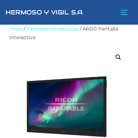
Saltar
HERMOSO Y VIGIL S.A.
al
ALTE
contenido
Inicio
/
Pantallas Interactivas
/ A6510 Pantalla
Interactiva