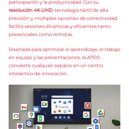
participación y la productividad. Con su
resolución 4K UHD
, tecnología táctil de alta
precisión y múltiples opciones de conectividad,
facilita sesiones dinámicas y eficientes tanto
presenciales como remotas.
Diseñada para optimizar el aprendizaje, el trabajo
en equipo y las presentaciones, la A7510
convierte cualquier espacio en un centro
interactivo de innovación.