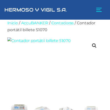
Saltar
HERMOSO Y VIGIL S.A.
al
ALTE
contenido
Inicio
/
AccuBANKER
/
Contadoras
/ Contador
portátil billete S1070