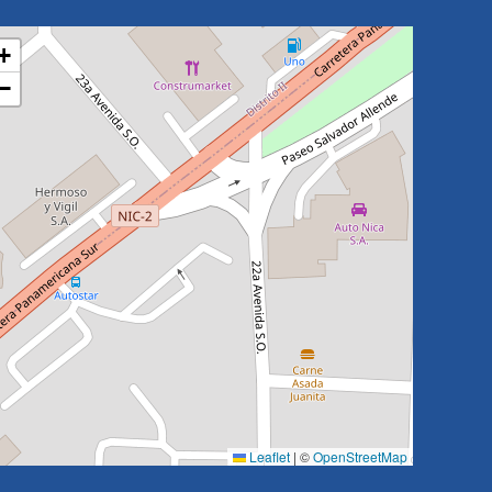
+
−
Leaflet
|
©
OpenStreetMap